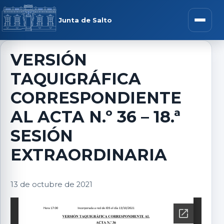
Saltar al contenido
rar menú
Junta de Salto
Abrir m
VERSIÓN
TAQUIGRÁFICA
r submenú
CORRESPONDIENTE
AL ACTA N.º 36 – 18.ª
SESIÓN
r submenú
EXTRAORDINARIA
r submenú
13 de octubre de 2021
r submenú