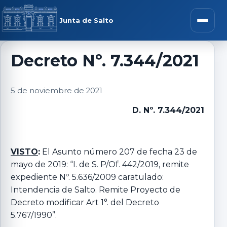
Saltar al contenido
rar menú
Junta de Salto
Abrir m
Decreto Nº. 7.344/2021
r submenú
5 de noviembre de 2021
D. Nº. 7.344/2021
r submenú
VISTO
:
El Asunto número 207 de fecha 23 de
mayo de 2019: “I. de S. P/Of. 442/2019, remite
r submenú
expediente Nº. 5.636/2009 caratulado:
Intendencia de Salto. Remite Proyecto de
r submenú
Decreto modificar Art 1°. del Decreto
5.767/1990”.