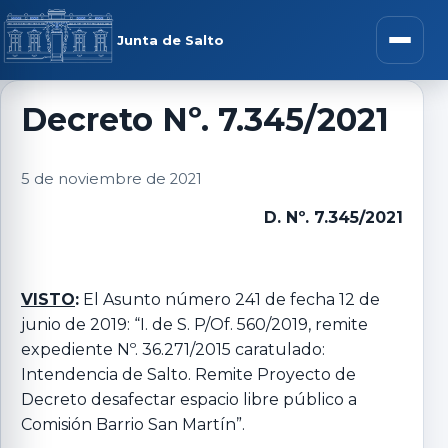
Saltar al contenido
rar menú
Junta de Salto
Abrir m
Decreto Nº. 7.345/2021
r submenú
5 de noviembre de 2021
D. Nº. 7.345/2021
r submenú
VISTO
:
El Asunto número 241 de fecha 12 de
junio de 2019: “I. de S. P/Of. 560/2019, remite
r submenú
expediente Nº. 36.271/2015 caratulado:
Intendencia de Salto. Remite Proyecto de
r submenú
Decreto desafectar espacio libre público a
Comisión Barrio San Martín”.