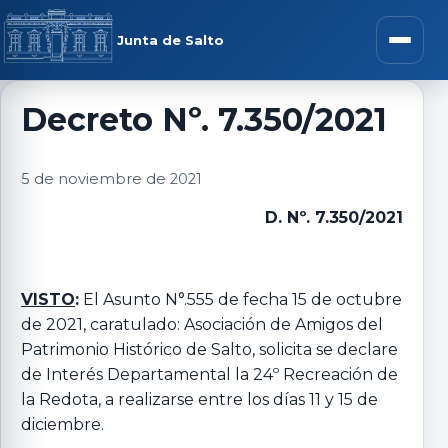
Saltar al contenido
rar menú
Junta de Salto
Abrir m
Decreto Nº. 7.350/2021
r submenú
5 de noviembre de 2021
D. Nº. 7.350/2021
r submenú
VISTO
:
El Asunto N°.555 de fecha 15 de octubre
de 2021, caratulado: Asociación de Amigos del
r submenú
Patrimonio Histórico de Salto, solicita se declare
de Interés Departamental la 24º Recreación de
r submenú
la Redota, a realizarse entre los días 11 y 15 de
diciembre.