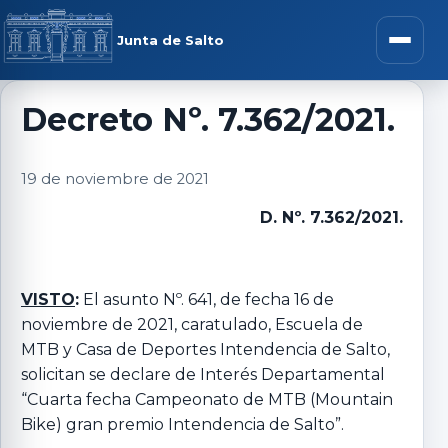
Saltar al contenido
rar menú
Junta de Salto
Abrir m
Decreto Nº. 7.362/2021.
r submenú
19 de noviembre de 2021
D. Nº. 7.362/2021.
r submenú
VISTO
:
El asunto Nº. 641, de fecha 16 de
noviembre de 2021, caratulado, Escuela de
r submenú
MTB y Casa de Deportes Intendencia de Salto,
solicitan se declare de Interés Departamental
r submenú
“Cuarta fecha Campeonato de MTB (Mountain
Bike) gran premio Intendencia de Salto”.