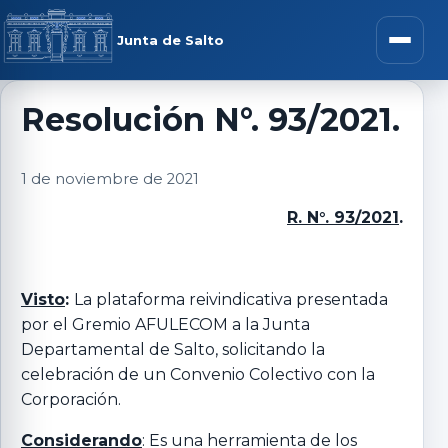
Saltar al contenido
rar menú
Junta de Salto
Abrir m
Resolución N°. 93/2021.
r submenú
1 de noviembre de 2021
R. N°. 93/2021
.
r submenú
Visto
:
La plataforma reivindicativa presentada
por el Gremio AFULECOM a la Junta
r submenú
Departamental de Salto, solicitando la
celebración de un Convenio Colectivo con la
r submenú
Corporación.
Considerando
: Es una herramienta de los