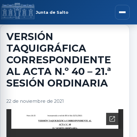
Saltar al contenido
rar menú
Junta de Salto
Abrir m
VERSIÓN
TAQUIGRÁFICA
r submenú
CORRESPONDIENTE
AL ACTA N.º 40 – 21.ª
SESIÓN ORDINARIA
r submenú
22 de noviembre de 2021
r submenú
r submenú