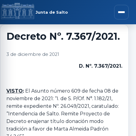
Saltar al contenido
rar menú
Junta de Salto
Abrir m
Decreto Nº. 7.367/2021.
r submenú
3 de diciembre de 2021
D. Nº. 7.367/2021.
r submenú
VISTO
:
El Asunto número 609 de fecha 08 de
noviembre de 2021: “I. de S. P/Of. N°. 1.182/21,
r submenú
remite expediente Nº. 26.049/2021, caratulado:
“Intendencia de Salto. Remite Proyecto de
r submenú
Decreto enajenar título donación modo
tradición a favor de Marta Almeida Padrón