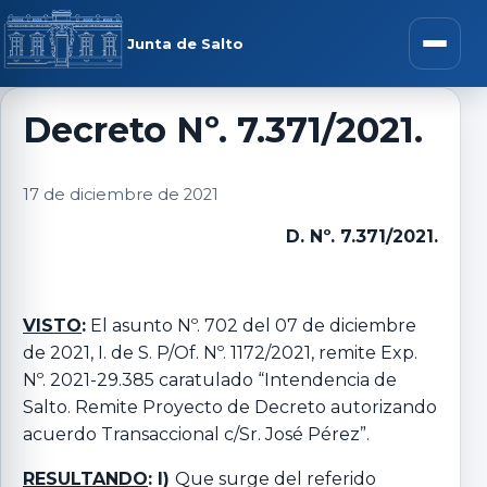
Saltar al contenido
rar menú
Junta de Salto
Abrir m
Decreto Nº. 7.371/2021.
r submenú
17 de diciembre de 2021
D. Nº. 7.371/2021.
r submenú
VISTO
:
El asunto Nº. 702 del 07 de diciembre
de 2021, I. de S. P/Of. Nº. 1172/2021, remite Exp.
r submenú
Nº. 2021-29.385 caratulado “Intendencia de
Salto. Remite Proyecto de Decreto autorizando
r submenú
acuerdo Transaccional c/Sr. José Pérez”.
RESULTANDO
: I)
Que surge del referido