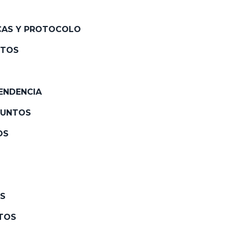
ICAS Y PROTOCOLO
NTOS
TENDENCIA
PUNTOS
OS
OS
NTOS