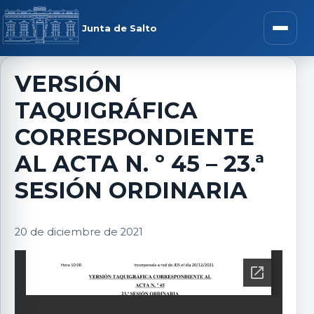
Saltar al contenido
rar menú
Junta de Salto
Abrir m
VERSIÓN
TAQUIGRÁFICA
r submenú
CORRESPONDIENTE
AL ACTA N. º 45 – 23.ª
SESIÓN ORDINARIA
r submenú
20 de diciembre de 2021
r submenú
r submenú