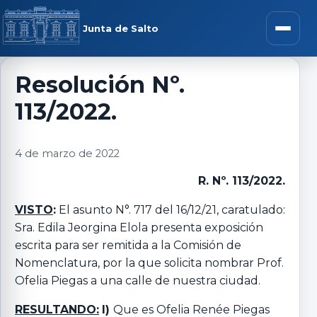
Saltar al contenido
rar menú
Junta de Salto
Abrir m
Resolución Nº.
113/2022.
r submenú
4 de marzo de 2022
R. Nº. 113/2022.
r submenú
VISTO
:
El asunto N°. 717 del 16/12/21, caratulado:
Sra. Edila Jeorgina Elola presenta exposición
r submenú
escrita para ser remitida a la Comisión de
Nomenclatura, por la que solicita nombrar Prof.
r submenú
Ofelia Piegas a una calle de nuestra ciudad.
RESULTANDO:
I)
Que es Ofelia Renée Piegas