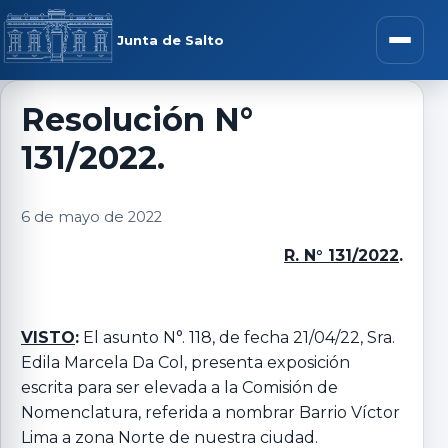
Saltar al contenido
rar menú
Junta de Salto
Abrir m
Resolución N°
131/2022.
r submenú
6 de mayo de 2022
R. N° 131/2022
.
r submenú
r submenú
VISTO
:
El asunto N°. 118, de fecha 21/04/22, Sra.
Edila Marcela Da Col, presenta exposición
escrita para ser elevada a la Comisión de
r submenú
Nomenclatura, referida a nombrar Barrio Víctor
Lima a zona Norte de nuestra ciudad.