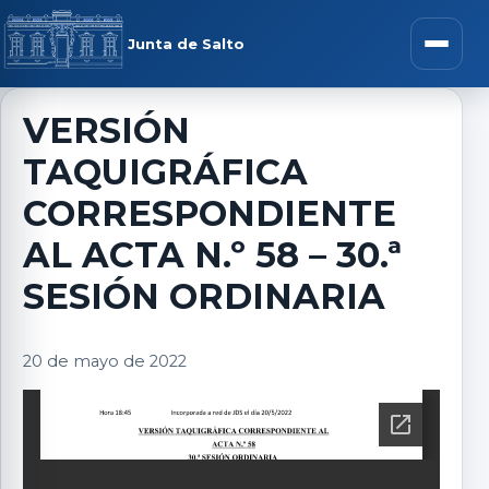
Saltar al contenido
rar menú
Junta de Salto
Abrir m
VERSIÓN
TAQUIGRÁFICA
r submenú
CORRESPONDIENTE
AL ACTA N.º 58 – 30.ª
SESIÓN ORDINARIA
r submenú
20 de mayo de 2022
r submenú
r submenú