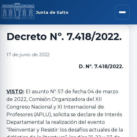
Saltar al contenido
rar menú
Junta de Salto
Abrir m
Decreto Nº. 7.418/2022.
r submenú
17 de junio de 2022
D. Nº. 7.418/2022.
r submenú
VISTO
:
El asunto Nº. 57 de fecha 04 de marzo
de 2022, Comisión Organizadora del XII
r submenú
Congreso Nacional y XI Internacional de
Profesores (APLU), solicita se declare de Interés
r submenú
Departamental la realización del evento
“Reinventar y Resistir: los desafíos actuales de la