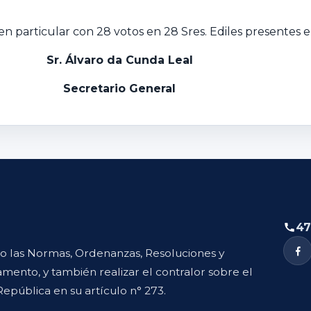
n particular con 28 votos en 28 Sres. Ediles presentes e
Sr. Álvaro da Cunda Leal
Secretario General
47
to las Normas, Ordenanzas, Resoluciones y
mento, y también realizar el contralor sobre el
República en su artículo n° 273.