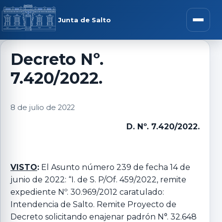
Saltar al contenido
rar menú
Junta de Salto
Abrir m
Decreto Nº.
7.420/2022.
r submenú
8 de julio de 2022
D. Nº. 7.420/2022.
r submenú
r submenú
VISTO
:
El Asunto número 239 de fecha 14 de
junio de 2022: “I. de S. P/Of. 459/2022, remite
expediente Nº. 30.969/2012 caratulado:
r submenú
Intendencia de Salto. Remite Proyecto de
Decreto solicitando enajenar padrón N°. 32.648