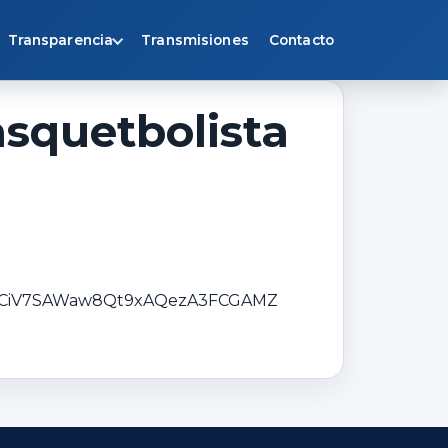
Transparencia
Transmisiones
Contacto
asquetbolista
Y9HCiV7SAWaw8Qt9xAQezA3FCGAMZ