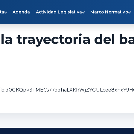
ta
Agenda
Actividad Legislativa
Marco Normativo
a trayectoria del b
osts/pfbid0GKQpk3TMECs77oqhaLXKhWjZYGULcee8xhx