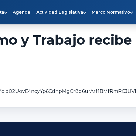
ta
Agenda
Actividad Legislativa
Marco Normativo
o y Trabajo recibe 
sts/pfbid02UovE4ncyYp6CdhpMgCr8d6urArf1BMfRmRCJU