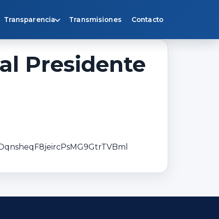
Transparencia
Transmisiones
Contacto
al Presidente
VDqnsheqF8jeircPsMG9GtrTVBml