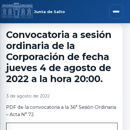
Saltar al contenido
rar menú
Junta de Salto
Abrir m
Convocatoria a sesión
ordinaria de la
r submenú
Corporación de fecha
jueves 4 de agosto de
2022 a la hora 20:00.
r submenú
3 de agosto de 2022
r submenú
PDF de la convocatoria a la 36° Sesión Ordinaria
r submenú
– Acta N° 72