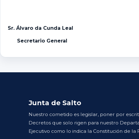
Sr. Álvaro da Cunda Leal
Secretario General
Junta de Salto
Nuestro cometido es legislar, poner por escri
Decretos que solo rigen para nuestro Departa
Ejecutivo como lo indica la Constitución de la 