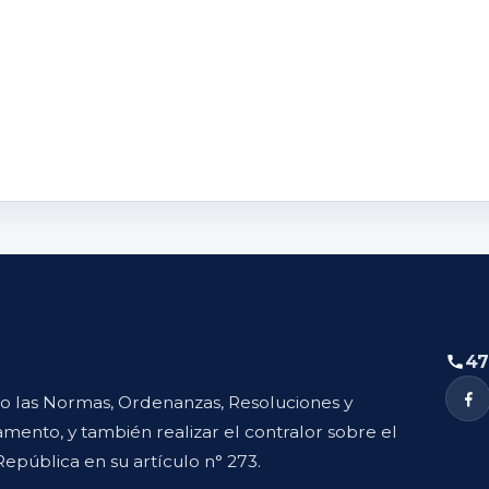
47
to las Normas, Ordenanzas, Resoluciones y
mento, y también realizar el contralor sobre el
República en su artículo n° 273.