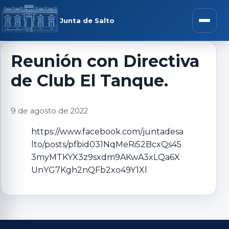
Saltar al contenido
rar menú
Junta de Salto
Abrir m
Reunión con Directiva
de Club El Tanque.
r submenú
9 de agosto de 2022
https://www.facebook.com/juntadesa
lto/posts/pfbid031NqMeRi52BcxQs45
r submenú
3myMTKYX3z9sxdm9AKwA3xLQa6X
UnYG7Kgh2nQFb2xo49Y1Xl
r submenú
r submenú