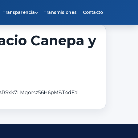
Transparencia
Transmisiones
Contacto
acio Canepa y
iNARSxk7LMqorsz56H6pM8T4dFal