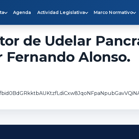
ta
Agenda
Actividad Legislativa
Marco Normativo
tor de Udelar Pancr
r Fernando Alonso.
sts/pfbid0BdGRkktbAUKtzfLdiCxw8JqoNFpaNpubGavVQ