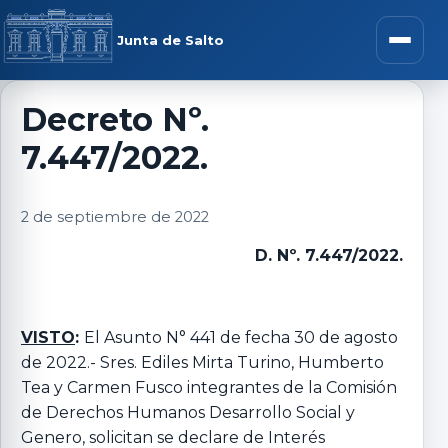
Saltar al contenido
rar menú
Junta de Salto
Abrir m
Decreto Nº.
7.447/2022.
r submenú
2 de septiembre de 2022
D. Nº. 7.447/2022.
r submenú
r submenú
VISTO
:
El Asunto N° 441 de fecha 30 de agosto
de 2022.- Sres. Ediles Mirta Turino, Humberto
Tea y Carmen Fusco integrantes de la Comisión
r submenú
de Derechos Humanos Desarrollo Social y
Genero, solicitan se declare de Interés