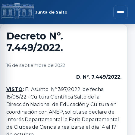
Saltar al contenido
rar menú
Junta de Salto
Abrir m
Decreto Nº.
7.449/2022.
r submenú
16 de septiembre de 2022
D. Nº. 7.449/2022.
r submenú
VISTO
:
El Asunto Nº 397/2022, de fecha
15/08/22.- Cultura Científica Salto de la
r submenú
Dirección Nacional de Educación y Cultura en
coordinación con ANEP, solicita se declare de
r submenú
Interés Departamental la Feria Departamental
de Clubes de Ciencia a realizarse el día 14 al 17
de octubre.