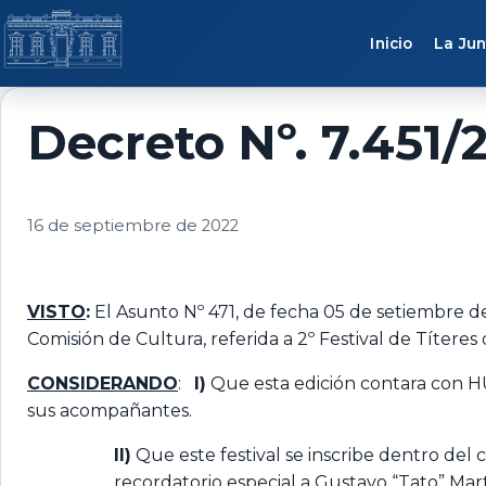
Saltar al contenido
Inicio
La Jun
Decreto Nº. 7.451/
16 de septiembre de 2022
VISTO
:
El Asunto Nº 471, de fecha 05 de setiembre de 
Comisión de Cultura, referida a 2º Festival de Títer
CONSIDERANDO
:
I)
Que esta edición contara con H
sus acompañantes.
II)
Que este festival se inscribe dentro del
recordatorio especial a Gustavo “Tato” Mart