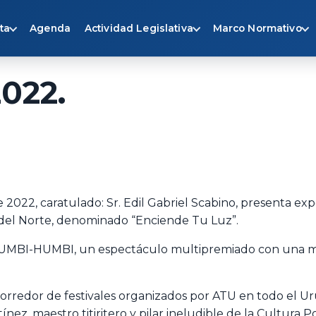
ta
Agenda
Actividad Legislativa
Marco Normativo
2022.
2022, caratulado: Sr. Edil Gabriel Scabino, presenta expos
es del Norte, denominado “Enciende Tu Luz”.
UMBI-HUMBI, un espectáculo multipremiado con una mira
 corredor de festivales organizados por ATU en todo el 
ínez, maestro titiritero y pilar ineludible de la Cultura 