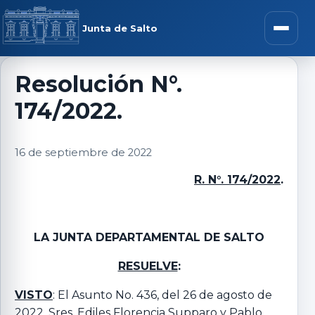
Saltar al contenido
rar menú
Junta de Salto
Abrir m
Resolución N°.
174/2022.
r submenú
16 de septiembre de 2022
R. N°. 174/2022
.
r submenú
r submenú
LA JUNTA DEPARTAMENTAL DE SALTO
RESUELVE
:
r submenú
VISTO
: El Asunto No. 436, del 26 de agosto de
2022, Sres. Ediles Florencia Supparo y Pablo