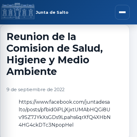
Saltar al contenido
rar menú
Junta de Salto
Abrir m
Reunion de la
Comision de Salud,
r submenú
Higiene y Medio
Ambiente
r submenú
9 de septiembre de 2022
https://www.facebook.com/juntadesa
r submenú
lto/posts/pfbid0iPLjXjxtUMAbHQGi8U
v9SZ7JYkXsGDs9Lpahs6qrXfQ4XHbN
r submenú
4HG4ckDTc3NpopHel