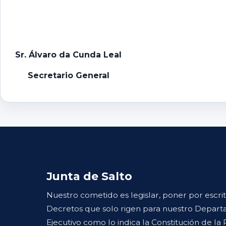
Sr. Álvaro da Cunda Leal
Secretario General
Junta de Salto
Nuestro cometido es legislar, poner por escri
Decretos que solo rigen para nuestro Departa
Ejecutivo como lo indica la Constitución de la 