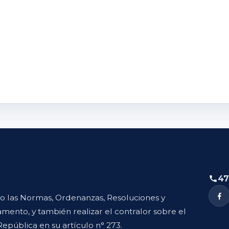
47
to las Normas, Ordenanzas, Resoluciones y
mento, y también realizar el contralor sobre el
República en su artículo n° 273.