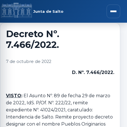
Saltar al contenido
rar menú
Junta de Salto
Abrir m
Decreto Nº.
7.466/2022.
r submenú
7 de octubre de 2022
D. Nº. 7.466/2022.
r submenú
r submenú
VISTO
:
El Asunto Nº. 89 de fecha 29 de marzo
de 2022, IdS. P/Of. Nº. 222/22, remite
expediente Nº. 41024/2021, caratulado:
r submenú
Intendencia de Salto. Remite proyecto decreto
designar con el nombre Pueblos Originarios