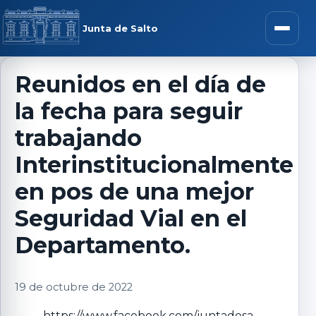
Saltar al contenido
rar menú
Junta de Salto
Abrir m
Reunidos en el día de
la fecha para seguir
r submenú
trabajando
Interinstitucionalmente
en pos de una mejor
r submenú
Seguridad Vial en el
r submenú
Departamento.
r submenú
19 de octubre de 2022
https://www.facebook.com/juntadesa