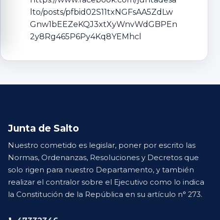
lto/posts/pfbid02S11txNGFsAA5ZdLw
Gnw1bEEZeKQJ3xtXyWnvWdGBPEn
2y8Rg465P6Py4Kq8YEMhcl
Junta de Salto
Nuestro cometido es legislar, poner por escrito las
Normas, Ordenanzas, Resoluciones y Decretos que
solo rigen para nuestro Departamento, y también
realizar el contralor sobre el Ejecutivo como lo indica
la Constitución de la República en su artículo n° 273.