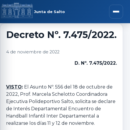
Saltar al contenido
rar menú
Junta de Salto
Abrir m
Decreto Nº. 7.475/2022.
r submenú
4 de noviembre de 2022
D. Nº. 7.475/2022.
r submenú
VISTO
:
El Asunto Nº. 556 del 18 de octubre de
2022, Prof. Marcela Schelotto Coordinadora
r submenú
Ejecutiva Polideportivo Salto, solicita se declare
de Interés Departamental Encuentro de
r submenú
Handball Infantil Inter Departamental a
realizarse los días 11 y 12 de noviembre.