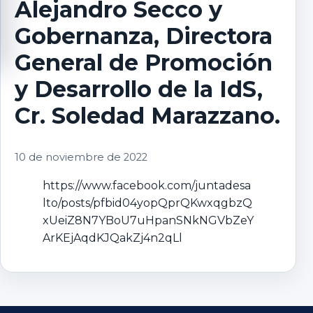
Alejandro Secco y
Gobernanza, Directora
General de Promoción
y Desarrollo de la IdS,
Cr. Soledad Marazzano.
10 de noviembre de 2022
https://www.facebook.com/juntadesa
lto/posts/pfbid04yopQprQKwxqgbzQ
xUeiZ8N7YBoU7uHpanSNkNGVbZeY
ArKEjAqdKJQakZj4n2qLl