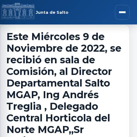
Saltar al contenido
rar menú
Junta de Salto
Abrir m
Este Miércoles 9 de
Noviembre de 2022, se
r submenú
recibió en sala de
Comisión, al Director
Departamental Salto
r submenú
MGAP, Ing Andrés
r submenú
Treglia , Delegado
Central Horticola del
r submenú
Norte MGAP,,Sr