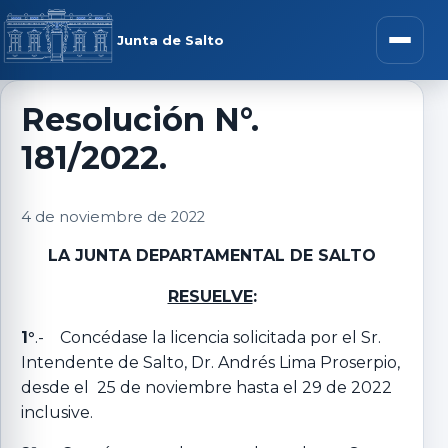
Saltar al contenido
rar menú
Junta de Salto
Abrir m
Resolución N°.
181/2022.
r submenú
4 de noviembre de 2022
LA JUNTA DEPARTAMENTAL DE SALTO
r submenú
RESUELVE
:
r submenú
1°
.- Concédase la licencia solicitada por el Sr.
Intendente de Salto, Dr. Andrés Lima Proserpio,
desde el 25 de noviembre hasta el 29 de 2022
r submenú
inclusive.