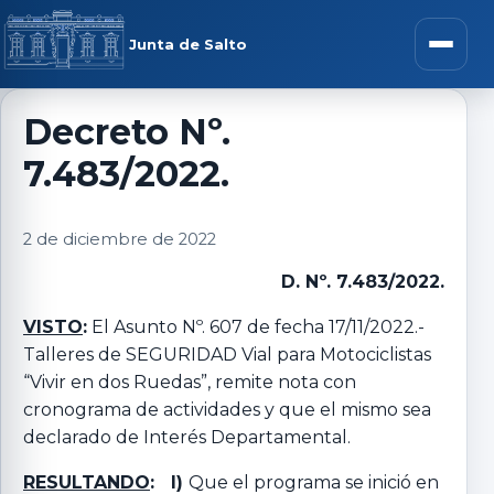
Saltar al contenido
rar menú
Junta de Salto
Abrir m
Decreto Nº.
7.483/2022.
r submenú
2 de diciembre de 2022
D. Nº. 7.483/2022.
r submenú
VISTO
:
El Asunto Nº. 607 de fecha 17/11/2022.-
Talleres de SEGURIDAD Vial para Motociclistas
r submenú
“Vivir en dos Ruedas”, remite nota con
cronograma de actividades y que el mismo sea
r submenú
declarado de Interés Departamental.
RESULTANDO
: I)
Que el programa se inició en