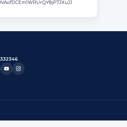
qeBDVAofDCEm1WRUrQY8jP7JXu2l
332346