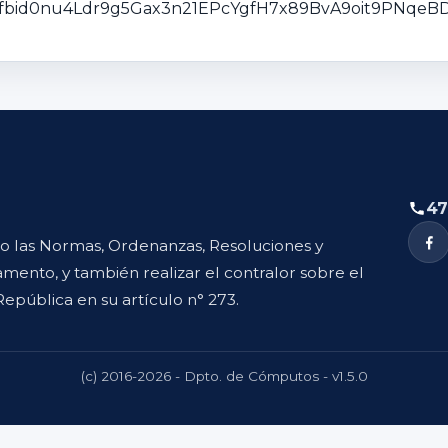
sts/pfbid0nu4Ldr9g5Gax3n21EPcYgfH7x89BvA9oit9PN
47
to las Normas, Ordenanzas, Resoluciones y
mento, y también realizar el contralor sobre el
República en su artículo n° 273.
(c) 2016-2026 - Dpto. de Cómputos - v1.5.0