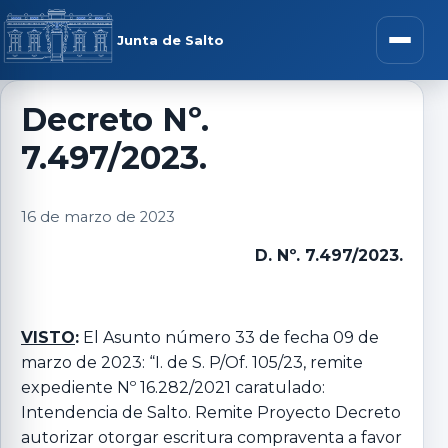
Saltar al contenido
rar menú
Junta de Salto
Abrir m
Decreto Nº.
7.497/2023.
r submenú
16 de marzo de 2023
D. Nº. 7.497/2023.
r submenú
r submenú
VISTO
:
El Asunto número 33 de fecha 09 de
marzo de 2023: “I. de S. P/Of. 105/23, remite
expediente Nº 16.282/2021 caratulado:
r submenú
Intendencia de Salto. Remite Proyecto Decreto
autorizar otorgar escritura compraventa a favor