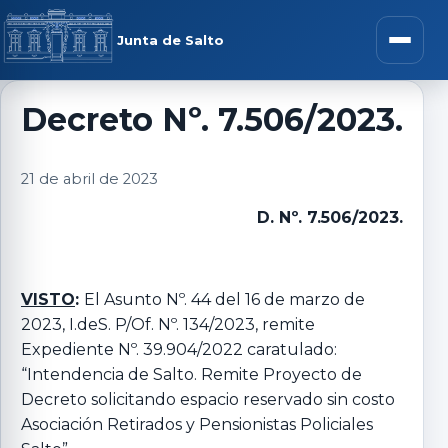
Saltar al contenido
rar menú
Junta de Salto
Abrir m
Decreto Nº. 7.506/2023.
r submenú
21 de abril de 2023
D. Nº. 7.506/2023.
r submenú
VISTO
:
El Asunto Nº. 44 del 16 de marzo de
2023, I.deS. P/Of. Nº. 134/2023, remite
r submenú
Expediente Nº. 39.904/2022 caratulado:
“Intendencia de Salto. Remite Proyecto de
r submenú
Decreto solicitando espacio reservado sin costo
Asociación Retirados y Pensionistas Policiales