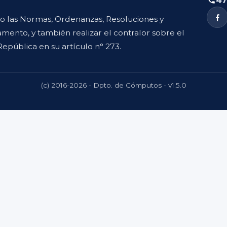
47
to las Normas, Ordenanzas, Resoluciones y
mento, y también realizar el contralor sobre el
República en su artículo n° 273.
(c) 2016-2026 - Dpto. de Cómputos - v1.5.0