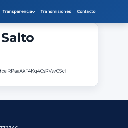
Transparencia
Transmisiones
Contacto
 Salto
8dcaiRPaaAkF4Kq4CsRVsvCScl