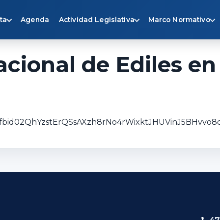
ta
Agenda
Actividad Legislativa
Marco Normativo
cional de Ediles en
ts/pfbid02QhYzstErQSsAXzh8rNo4rWixktJHUVinJ5BHvvo