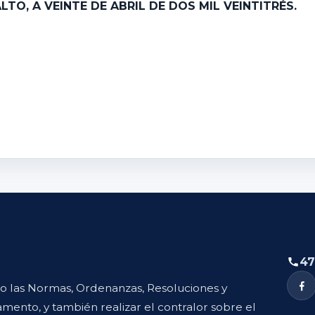
LTO, A VEINTE DE ABRIL DE DOS MIL VEINTITRÉS.
47
to las Normas, Ordenanzas, Resoluciones y
mento, y también realizar el contralor sobre el