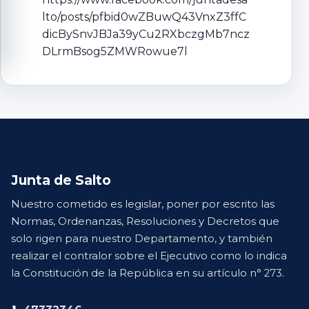
lto/posts/pfbid0wZBuwQ43VnxZ3ffC
dicBySnvJBJa39yCu2RXbczgMb7ncz
DLrmBsog5ZMWRowue7l
Junta de Salto
Nuestro cometido es legislar, poner por escrito las
Normas, Ordenanzas, Resoluciones y Decretos que
solo rigen para nuestro Departamento, y también
realizar el contralor sobre el Ejecutivo como lo indica
la Constitución de la República en su artículo n° 273.