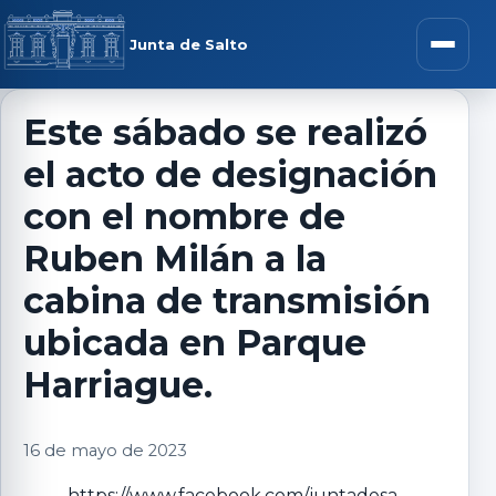
Saltar al contenido
rar menú
Junta de Salto
Abrir m
Este sábado se realizó
el acto de designación
r submenú
con el nombre de
Ruben Milán a la
cabina de transmisión
r submenú
ubicada en Parque
r submenú
Harriague.
r submenú
16 de mayo de 2023
https://www.facebook.com/juntadesa