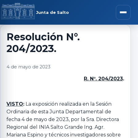
Saltar al contenido
rar menú
Junta de Salto
Abrir m
Resolución N°.
204/2023.
r submenú
4 de mayo de 2023
R. N°. 204/2023
.
r submenú
r submenú
VISTO
:
La exposición realizada en la Sesión
Ordinaria de esta Junta Departamental de
fecha 4 de mayo de 2023, por la Sra. Directora
r submenú
Regional del INIA Salto Grande Ing. Agr.
Mariana Espino y técnicos investigadores sobre