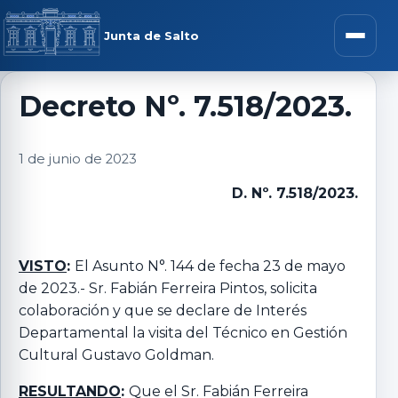
Saltar al contenido
rar menú
Junta de Salto
Abrir m
Decreto Nº. 7.518/2023.
r submenú
1 de junio de 2023
D. Nº. 7.518/2023.
r submenú
VISTO
:
El Asunto N°. 144 de fecha 23 de mayo
de 2023.- Sr. Fabián Ferreira Pintos, solicita
r submenú
colaboración y que se declare de Interés
Departamental la visita del Técnico en Gestión
r submenú
Cultural Gustavo Goldman.
RESULTANDO
:
Que el Sr. Fabián Ferreira