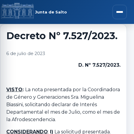
Saltar al contenido
rar menú
Junta de Salto
Abrir m
Decreto Nº 7.527/2023.
r submenú
6 de julio de 2023
D. Nº 7.527/2023.
r submenú
VISTO
:
La nota presentada por la Coordinadora
de Género y Generaciones Sra. Miguelina
r submenú
Biassini, solicitando declarar de Interés
Departamental el mes de Julio, como el mes de
r submenú
la Afrodescendencia.
CONSIDERANDO
:
I)
La solicitud presentada.