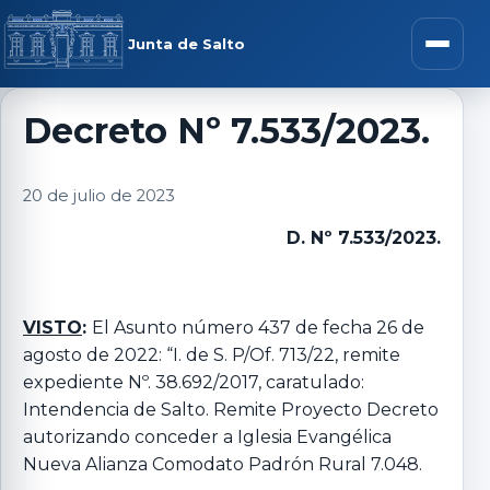
Saltar al contenido
rar menú
Junta de Salto
Abrir m
Decreto Nº 7.533/2023.
r submenú
20 de julio de 2023
D. Nº 7.533/2023.
r submenú
VISTO
:
El Asunto número 437 de fecha 26 de
agosto de 2022: “I. de S. P/Of. 713/22, remite
r submenú
expediente Nº. 38.692/2017, caratulado:
Intendencia de Salto. Remite Proyecto Decreto
r submenú
autorizando conceder a Iglesia Evangélica
Nueva Alianza Comodato Padrón Rural 7.048.