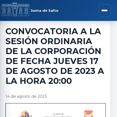
Saltar al contenido
rar menú
Junta de Salto
Abrir m
CONVOCATORIA A LA
SESIÓN ORDINARIA
r submenú
DE LA CORPORACIÓN
DE FECHA JUEVES 17
DE AGOSTO DE 2023 A
r submenú
LA HORA 20:00
r submenú
14 de agosto de 2023
r submenú