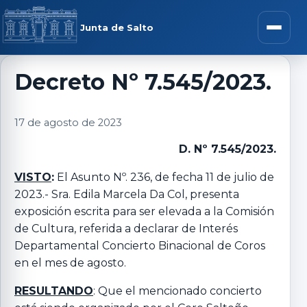
Saltar al contenido
rar menú
Junta de Salto
Abrir m
Decreto Nº 7.545/2023.
r submenú
17 de agosto de 2023
D. Nº 7.545/2023.
VISTO
:
El Asunto Nº. 236, de fecha 11 de julio de
r submenú
2023.- Sra. Edila Marcela Da Col, presenta
exposición escrita para ser elevada a la Comisión
de Cultura, referida a declarar de Interés
r submenú
Departamental Concierto Binacional de Coros
en el mes de agosto.
r submenú
RESULTANDO
: Que el mencionado concierto