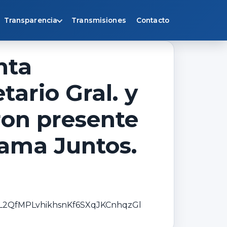
Transparencia
Transmisiones
Contacto
nta
tario Gral. y
ron presente
rama Juntos.
uL2QfMPLvhikhsnKf6SXqJKCnhqzGl