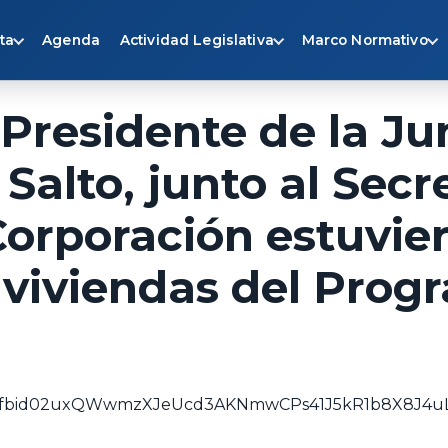
ta
Agenda
Actividad Legislativa
Marco Normativo
 Presidente de la Ju
alto, junto al Secre
 Corporación estuvie
 viviendas del Prog
sts/pfbid02uxQWwmzXJeUcd3AKNmwCPs41J5kR1b8X8J4