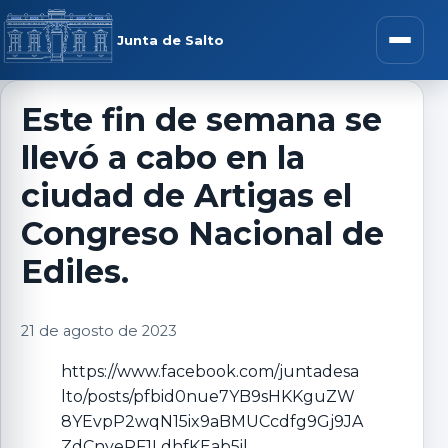
Saltar al contenido
rar menú
Junta de Salto
Abrir m
Este fin de semana se
llevó a cabo en la
r submenú
ciudad de Artigas el
Congreso Nacional de
Ediles.
r submenú
21 de agosto de 2023
r submenú
https://www.facebook.com/juntadesa
r submenú
lto/posts/pfbid0nue7YB9sHKKguZW
8YEvpP2wqN15ix9aBMUCcdfg9Gj9JA
ZdCnyeRF1LdhfKEab5il