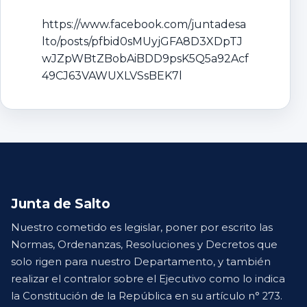
https://www.facebook.com/juntadesa
lto/posts/pfbid0sMUyjGFA8D3XDpTJ
wJZpWBtZBobAiBDD9psK5Q5a92Acf
49CJ63VAWUXLVSsBEK7l
Junta de Salto
Nuestro cometido es legislar, poner por escrito las
Normas, Ordenanzas, Resoluciones y Decretos que
solo rigen para nuestro Departamento, y también
realizar el contralor sobre el Ejecutivo como lo indica
la Constitución de la República en su artículo n° 273.