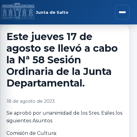
Saltar al contenido
rar menú
Junta de Salto
Abrir m
Este jueves 17 de
agosto se llevó a cabo
r submenú
la Nª 58 Sesión
Ordinaria de la Junta
Departamental.
r submenú
18 de agosto de 2023
r submenú
Se aprobó por unanimidad de los Sres. Esiles los
r submenú
siguientes Asuntos
Comisión de Cultura: